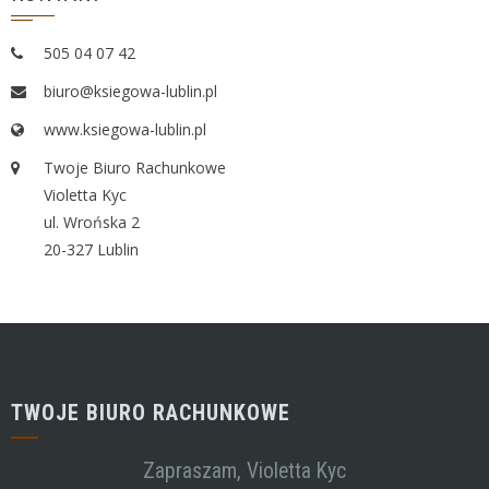
505 04 07 42
biuro@ksiegowa-lublin.pl
www.ksiegowa-lublin.pl
Twoje Biuro Rachunkowe
Violetta Kyc
ul. Wrońska 2
20-327 Lublin
TWOJE BIURO RACHUNKOWE
Zapraszam, Violetta Kyc