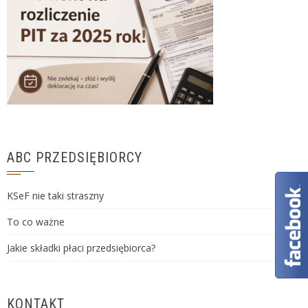
ABC PRZEDSIĘBIORCY
KSeF nie taki straszny
To co ważne
Jakie składki płaci przedsiębiorca?
KONTAKT