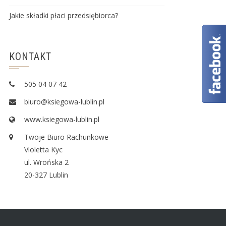
Jakie składki płaci przedsiębiorca?
KONTAKT
505 04 07 42
biuro@ksiegowa-lublin.pl
www.ksiegowa-lublin.pl
Twoje Biuro Rachunkowe
Violetta Kyc
ul. Wrońska 2
20-327 Lublin